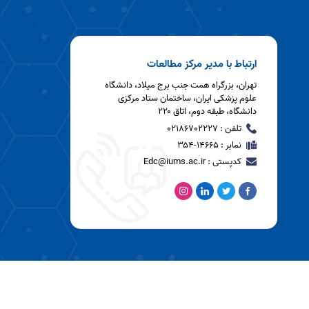
برگزار شد
جلسه روز استاد در
مرکز مطالعات و
توسعه آموزش
دانشگاه برگزار شد.
ارتباط با مدیر مرکز مطالعات
جلسه شورای
راهبری کمیته
تهران، بزرگراه همت جنب برج میلاد، دانشگاه
دانشجویی توسعه
علوم پزشکی ایران، ساختمان ستاد مرکزی
آموزش با حضور
دانشگاه، طبقه دوم، اتاق ۲۲۰
معاونت محترم
تلفن : 02186702227
❌تمدید شد❌
آموزشی دانشگاه
نمابر : ۱۴۶۶۵-۳۵۴
کدپستی : Edc@iums.ac.ir
برگزاری کارگاه‌های
آموزشی سامانه
LMS ویژه اعضای
هیات علمی
مدرسه بالندگی
اعضای هیأت علمی
دانشگاه علوم
پزشکی ایران برگزار
پرتال سازماني
شد.