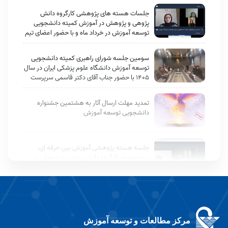
جلسات هسته های پژوهشی کارگروه دانش
پژوهی و پژوهش در آموزش کمیته دانشجویی
توسعه آموزش در خرداد ماه و با حضور اعضای تیم
پژوهش و سرکار خانم دکتر زارعی (مسئول واحد
توسعه آموزش دانشجویی) به طور مستمر برگزار
سومین جلسه شورای راهبری کمیته دانشجویی
شد.
توسعه آموزش دانشگاه علوم پزشکی ایران در سال
۱۴۰۵ با حضور جناب آقای دکتر قاسمی سرپرست
محترم EDC و سرکار خانم دکتر زارعی مسئول واحد
توسعه آموزش دانشجویی برگزار شد.
تمدید مهلت ارسال آثار به هشتمین جشنواره
دانشجویی توسعه آموزش
جلسه هسته پژوهشی آموزش بین حرفه ای،
زیرمجموعه کارگروه دانش پژوهی و پژوهش در
آموزش کمیته دانشجویی توسعه آموزش برگزار
شد
جلسه مجازی کارگروه اطلاع‌رسانی و راهبری
رویدادها در تاریخ ۲۷ اردیبهشت‌ماه ۱۴۰۵ برگزار
شد.
مرکز مطالعات و توسعه آموزش