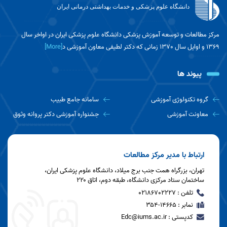
دانشگاه علوم پزشکی و خدمات بهداشتی درمانی ایران
«جلسه شورای راهبری کمیته دانشجویی توسعه
آموزش دانشگاه علوم پزشکی ایران در خصوص
بررسی برنامه‌های پیش‌رو برگزار شد»
مرکز مطالعات و توسعه آموزش پزشکی دانشگاه علوم پزشکی ایران در اواخر سال
1369 و اوایل سال 1370 زمانی که دکتر لطیفی معاون آموزشی د
[More]
جلسه معاون محترم آموزشی با اعضای مرکز
مطالعات و توسعه آموزش دانشگاه برگزار شد.
پیوند ها
اولین جلسه هماهنگی دفاتر توسعه آموزش
گروه تکنولوژی آموزشی
سامانه جامع طبیب
دانشگاه برگزار شد.
معاونت آموزشی
جشنواره آموزشی دکتر پروانه وثوق
جلسه هم اندیشی برنامه عملیاتی مرکز مطالعات و
توسعه آموزش دانشگاه برگزار شد
ارتباط با مدیر مرکز مطالعات
تهران، بزرگراه همت جنب برج میلاد، دانشگاه علوم پزشکی ایران،
ساختمان ستاد مرکزی دانشگاه، طبقه دوم، اتاق ۲۲۰
جلسه روز استاد در مرکز مطالعات و توسعه
تلفن : 02186702227
آموزش دانشگاه برگزار شد.
نمابر : ۱۴۶۶۵-۳۵۴
کدپستی : Edc@iums.ac.ir