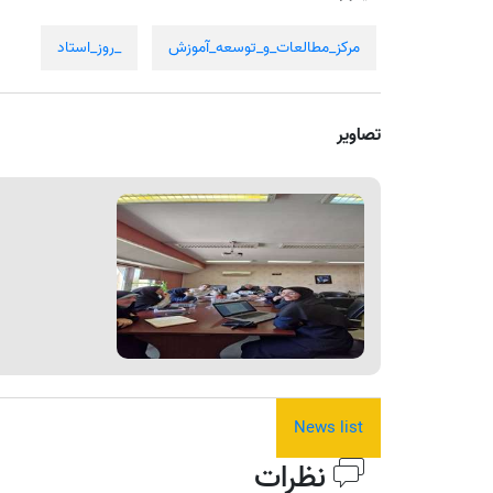
مرکز_مطالعات_و_توسعه_آموزش
_روز_استاد
تصاویر
News list
نظرات