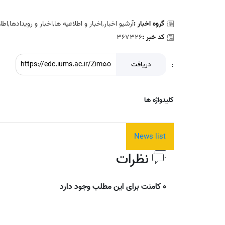
گروه اخبار :
آرشیو اخبار,اخبار و اطلاعیه ها,اخبار و رويدادها,اطل
کد خبر :
367326
:
دریافت
کلیدواژه ها
News list
نظرات
0 کامنت برای این مطلب وجود دارد