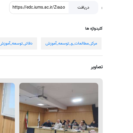
:
دریافت
کلیدواژه ها
مرکز_مطالعات_و_توسعه_آموزش
دفاتر_توسعه_آموزش_
تصاویر