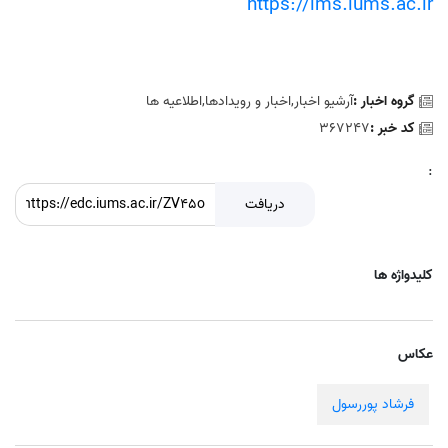
https://lms.iums.ac.ir
گروه اخبار :
آرشیو اخبار,اخبار و رويدادها,اطلاعيه ها
کد خبر :
367247
:
دریافت
کلیدواژه ها
عکاس
فرشاد پوررسول