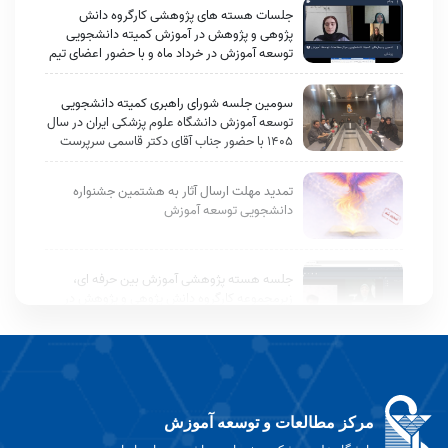
جلسات هسته های پژوهشی کارگروه دانش
پژوهی و پژوهش در آموزش کمیته دانشجویی
توسعه آموزش در خرداد ماه و با حضور اعضای تیم
پژوهش و سرکار خانم دکتر زارعی (مسئول واحد
توسعه آموزش دانشجویی) به طور مستمر برگزار
سومین جلسه شورای راهبری کمیته دانشجویی
شد.
توسعه آموزش دانشگاه علوم پزشکی ایران در سال
۱۴۰۵ با حضور جناب آقای دکتر قاسمی سرپرست
محترم EDC و سرکار خانم دکتر زارعی مسئول واحد
توسعه آموزش دانشجویی برگزار شد.
تمدید مهلت ارسال آثار به هشتمین جشنواره
دانشجویی توسعه آموزش
جلسه هسته پژوهشی آموزش بین حرفه ای،
زیرمجموعه کارگروه دانش پژوهی و پژوهش در
آموزش کمیته دانشجویی توسعه آموزش برگزار
شد
جلسه مجازی کارگروه اطلاع‌رسانی و راهبری
رویدادها در تاریخ ۲۷ اردیبهشت‌ماه ۱۴۰۵ برگزار
شد.
مرکز مطالعات و توسعه آموزش