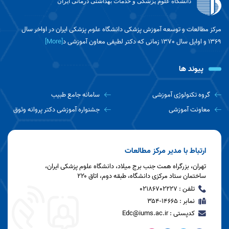
دانشگاه علوم پزشکی و خدمات بهداشتی درمانی ایران
«جلسه شورای راهبری کمیته دانشجویی توسعه
آموزش دانشگاه علوم پزشکی ایران در خصوص
بررسی برنامه‌های پیش‌رو برگزار شد»
مرکز مطالعات و توسعه آموزش پزشکی دانشگاه علوم پزشکی ایران در اواخر سال
1369 و اوایل سال 1370 زمانی که دکتر لطیفی معاون آموزشی د
[More]
جلسه معاون محترم آموزشی با اعضای مرکز
مطالعات و توسعه آموزش دانشگاه برگزار شد.
پیوند ها
اولین جلسه هماهنگی دفاتر توسعه آموزش
گروه تکنولوژی آموزشی
سامانه جامع طبیب
دانشگاه برگزار شد.
معاونت آموزشی
جشنواره آموزشی دکتر پروانه وثوق
جلسه هم اندیشی برنامه عملیاتی مرکز مطالعات و
توسعه آموزش دانشگاه برگزار شد
ارتباط با مدیر مرکز مطالعات
تهران، بزرگراه همت جنب برج میلاد، دانشگاه علوم پزشکی ایران،
ساختمان ستاد مرکزی دانشگاه، طبقه دوم، اتاق ۲۲۰
جلسه روز استاد در مرکز مطالعات و توسعه
تلفن : 02186702227
آموزش دانشگاه برگزار شد.
نمابر : ۱۴۶۶۵-۳۵۴
کدپستی : Edc@iums.ac.ir
جلسه شورای راهبری کمیته دانشجویی توسعه