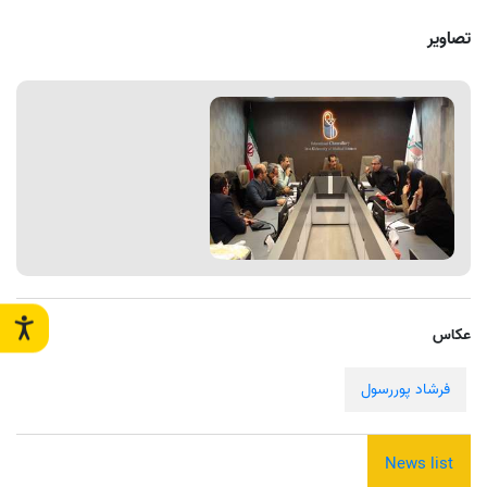
تصاویر
عکاس
فرشاد پوررسول
News list